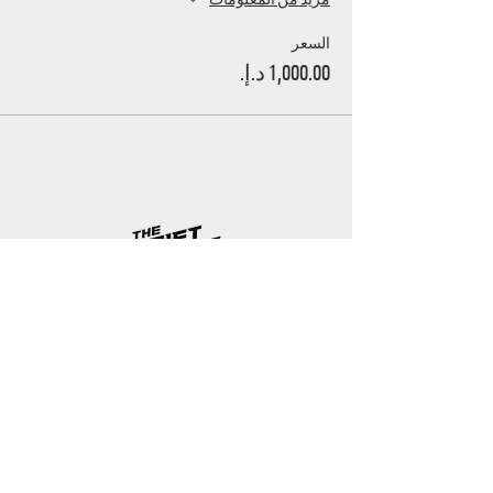
السعر
UAE's home for grassroots motorsport
Mina Jebel Ali, Dubai
Disciplines
- Drift
- AutoX
- Karting
- Private Bookings