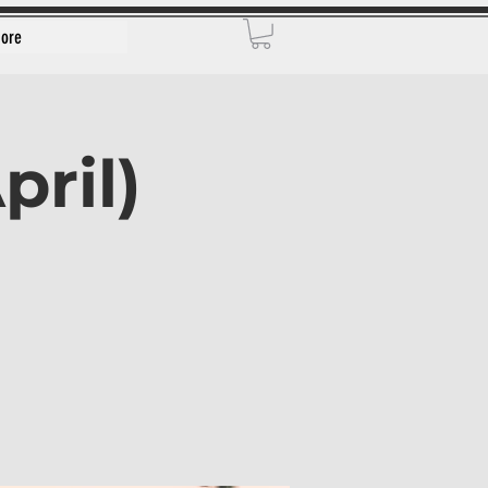
ore
pril)