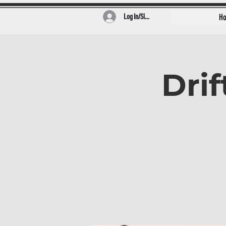
Log In/Sign Up
H
Drif