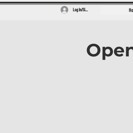
Log In/Sign Up
H
Open