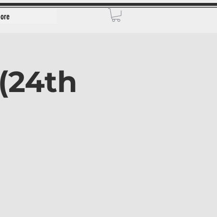
ore
(24th