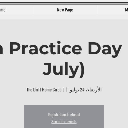
ome
New Page
M
 Practice Day 
July)
الأربعاء، 24 يوليو
  |  
The Drift Home Circuit
Registration is closed
See other events