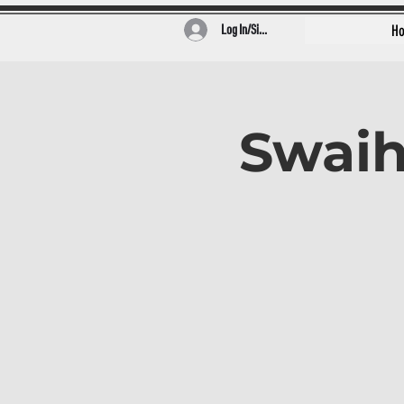
Log In/Sign Up
H
Swaih