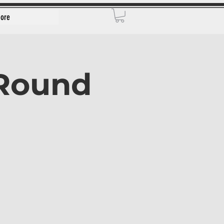
ore
(Round