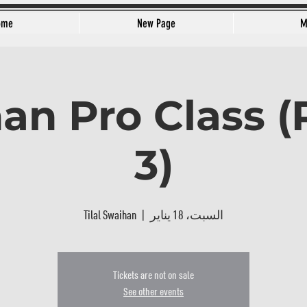
ome
New Page
M
an Pro Class 
3)
السبت، 18 يناير
  |  
Tilal Swaihan
Tickets are not on sale
See other events