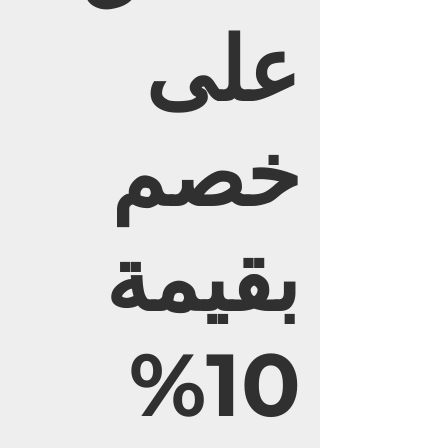
على
خصم
بقيمة
10%